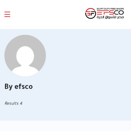
Ski
t
Egypt
conten
Duty
Free
Shops
By efsco
4 Results